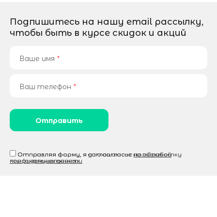
Подпишитесь на нашу email рассылку,
чтобы быть в курсе скидок и акций
Ваше имя
*
Ваш телефон
*
Отправляя форму, я соглашаюсь c
Отправляя форму, я даю согласие на
политикой
обработку
конфиденциальности
персональных данных