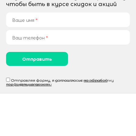
чтобы быть в курсе скидок и акций
Ваше имя
*
Ваш телефон
*
Отправляя форму, я соглашаюсь c
Отправляя форму, я даю согласие на
политикой
обработку
конфиденциальности
персональных данных